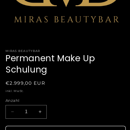
MIRAS BEAUTYBAR
Permanent Make Up
Schulung
Normaler
€2.999,00 EUR
Preis
inkl. MwSt.
Anzahl
Verringere
Erhöhe
die
die
Menge
Menge