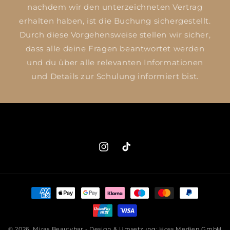
nachdem wir den unterzeichneten Vertrag
erhalten haben, ist die Buchung sichergestellt.
Durch diese Vorgehensweise stellen wir sicher,
dass alle deine Fragen beantwortet werden
und du über alle relevanten Informationen
und Details zur Schulung informiert bist.
Instagram
TikTok
Zahlungsmethoden
© 2026,
Miras Beautybar
- Design & Umsetzung: Hoss Medien GmbH