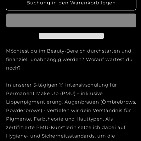
für
für
Buchung in den Warenkorb legen
Permanent
Permanent
Make
Make
Up
Up
Schulung
Schulung
Möchtest du im Beauty-Bereich durchstarten und
finanziell unabhängig werden? Worauf wartest du
noch?
In unserer 5-tägigen 1:1 Intensivschulung für
Permanent Make Up (PMU) - inklusive
Lippenpigmentierung, Augenbrauen (Òmbrebrows,
Powderbrows) - vertiefen wir dein Verständnis für
Pigmente, Farbtheorie und Hauttypen. Als
zertifizierte PMU-Künstlerin setze ich dabei auf
Hygiene- und Sicherheitsstandards, um die